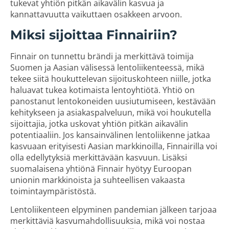
tukevat yhtiön pitkän aikavälin kasvua ja
kannattavuutta vaikuttaen osakkeen arvoon.
Miksi sijoittaa Finnairiin?
Finnair on tunnettu brändi ja merkittävä toimija
Suomen ja Aasian välisessä lentoliikenteessä, mikä
tekee siitä houkuttelevan sijoituskohteen niille, jotka
haluavat tukea kotimaista lentoyhtiötä. Yhtiö on
panostanut lentokoneiden uusiutumiseen, kestävään
kehitykseen ja asiakaspalveluun, mikä voi houkutella
sijoittajia, jotka uskovat yhtiön pitkän aikavälin
potentiaaliin. Jos kansainvälinen lentoliikenne jatkaa
kasvuaan erityisesti Aasian markkinoilla, Finnairilla voi
olla edellytyksiä merkittävään kasvuun. Lisäksi
suomalaisena yhtiönä Finnair hyötyy Euroopan
unionin markkinoista ja suhteellisen vakaasta
toimintaympäristöstä.
Lentoliikenteen elpyminen pandemian jälkeen tarjoaa
merkittäviä kasvumahdollisuuksia, mikä voi nostaa