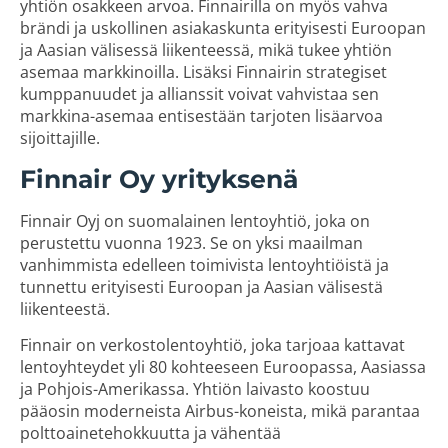
yhtiön osakkeen arvoa. Finnairilla on myös vahva
brändi ja uskollinen asiakaskunta erityisesti Euroopan
ja Aasian välisessä liikenteessä, mikä tukee yhtiön
asemaa markkinoilla. Lisäksi Finnairin strategiset
kumppanuudet ja allianssit voivat vahvistaa sen
markkina-asemaa entisestään tarjoten lisäarvoa
sijoittajille.
Finnair Oy yrityksenä
Finnair Oyj on suomalainen lentoyhtiö, joka on
perustettu vuonna 1923. Se on yksi maailman
vanhimmista edelleen toimivista lentoyhtiöistä ja
tunnettu erityisesti Euroopan ja Aasian välisestä
liikenteestä.
Finnair on verkostolentoyhtiö, joka tarjoaa kattavat
lentoyhteydet yli 80 kohteeseen Euroopassa, Aasiassa
ja Pohjois-Amerikassa. Yhtiön laivasto koostuu
pääosin moderneista Airbus-koneista, mikä parantaa
polttoainetehokkuutta ja vähentää