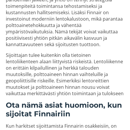
toimenpiteitä toimintansa tehostamiseksi ja
kustannusten hallitsemiseksi. Lisäksi Finnair on
investoinut moderniin lentokalustoon, mikä parantaa
polttoainetehokkuutta ja vähentää
ympäristövaikutuksia. Nämä tekijät voivat vaikuttaa
positiivisesti yhtiön pitkän aikavälin kasvuun ja
kannattavuuteen sekä sijoitusten tuottoon.
Sijoittajan tulee kuitenkin olla tietoinen
lentoliikenteen alaan liittyvistä riskeistä. Lentoliikenne
on erittäin kilpailullinen ja herkkä talouden
muutoksille, polttoaineen hinnan vaihteluille ja
geopoliittisille riskeille. Esimerkiksi lentoreittien
muutokset ja polttoaineen hinnan nousu voivat
vaikuttaa merkittävästi yhtiön toimintaan ja tulokseen
Ota nämä asiat huomioon, kun
sijoitat Finnairiin
Kun harkitset sijoittamista Finnairin osakkeisiin, on