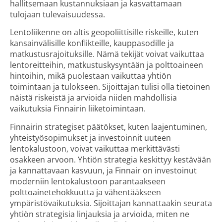
hallitsemaan kustannuksiaan ja kasvattamaan
tulojaan tulevaisuudessa.
Lentoliikenne on altis geopoliittisille riskeille, kuten
kansainvälisille konflikteille, kauppasodille ja
matkustusrajoituksille. Nämä tekijät voivat vaikuttaa
lentoreitteihin, matkustuskysyntään ja polttoaineen
hintoihin, mikä puolestaan vaikuttaa yhtiön
toimintaan ja tulokseen. Sijoittajan tulisi olla tietoinen
näistä riskeistä ja arvioida niiden mahdollisia
vaikutuksia Finnairin liiketoimintaan.
Finnairin strategiset päätökset, kuten laajentuminen,
yhteistyösopimukset ja investoinnit uuteen
lentokalustoon, voivat vaikuttaa merkittävästi
osakkeen arvoon. Yhtiön strategia keskittyy kestävään
ja kannattavaan kasvuun, ja Finnair on investoinut
moderniin lentokalustoon parantaakseen
polttoainetehokkuutta ja vähentääkseen
ympäristövaikutuksia. Sijoittajan kannattaakin seurata
yhtiön strategisia linjauksia ja arvioida, miten ne