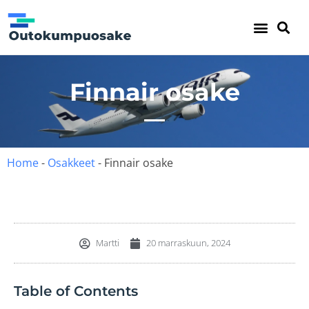
Outokumpu osake
Finnair osake
Home
-
Osakkeet
-
Finnair osake
Martti
20 marraskuun, 2024
Table of Contents