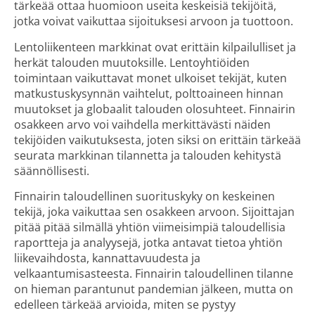
tärkeää ottaa huomioon useita keskeisiä tekijöitä,
jotka voivat vaikuttaa sijoituksesi arvoon ja tuottoon.
Lentoliikenteen markkinat ovat erittäin kilpailulliset ja
herkät talouden muutoksille. Lentoyhtiöiden
toimintaan vaikuttavat monet ulkoiset tekijät, kuten
matkustuskysynnän vaihtelut, polttoaineen hinnan
muutokset ja globaalit talouden olosuhteet. Finnairin
osakkeen arvo voi vaihdella merkittävästi näiden
tekijöiden vaikutuksesta, joten siksi on erittäin tärkeää
seurata markkinan tilannetta ja talouden kehitystä
säännöllisesti.
Finnairin taloudellinen suorituskyky on keskeinen
tekijä, joka vaikuttaa sen osakkeen arvoon. Sijoittajan
pitää pitää silmällä yhtiön viimeisimpiä taloudellisia
raportteja ja analyysejä, jotka antavat tietoa yhtiön
liikevaihdosta, kannattavuudesta ja
velkaantumisasteesta. Finnairin taloudellinen tilanne
on hieman parantunut pandemian jälkeen, mutta on
edelleen tärkeää arvioida, miten se pystyy