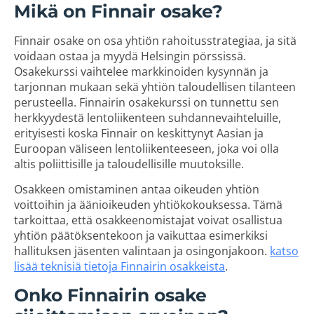
Mikä on Finnair osake?
Finnair osake on osa yhtiön rahoitusstrategiaa, ja sitä
voidaan ostaa ja myydä Helsingin pörssissä.
Osakekurssi vaihtelee markkinoiden kysynnän ja
tarjonnan mukaan sekä yhtiön taloudellisen tilanteen
perusteella. Finnairin osakekurssi on tunnettu sen
herkkyydestä lentoliikenteen suhdannevaihteluille,
erityisesti koska Finnair on keskittynyt Aasian ja
Euroopan väliseen lentoliikenteeseen, joka voi olla
altis poliittisille ja taloudellisille muutoksille.
Osakkeen omistaminen antaa oikeuden yhtiön
voittoihin ja äänioikeuden yhtiökokouksessa. Tämä
tarkoittaa, että osakkeenomistajat voivat osallistua
yhtiön päätöksentekoon ja vaikuttaa esimerkiksi
hallituksen jäsenten valintaan ja osingonjakoon.
katso
lisää teknisiä tietoja Finnairin osakkeista
.
Onko Finnairin osake