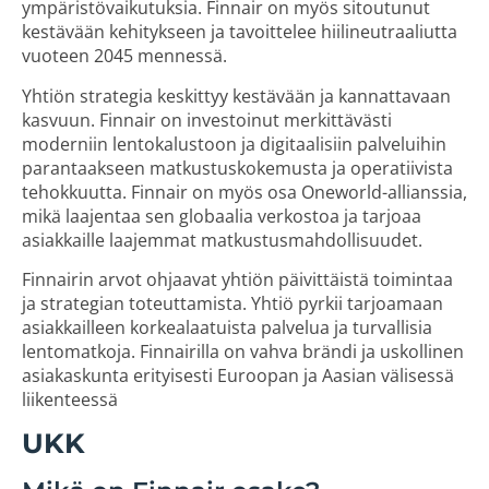
ympäristövaikutuksia. Finnair on myös sitoutunut
kestävään kehitykseen ja tavoittelee hiilineutraaliutta
vuoteen 2045 mennessä.
Yhtiön strategia keskittyy kestävään ja kannattavaan
kasvuun. Finnair on investoinut merkittävästi
moderniin lentokalustoon ja digitaalisiin palveluihin
parantaakseen matkustuskokemusta ja operatiivista
tehokkuutta. Finnair on myös osa Oneworld-allianssia,
mikä laajentaa sen globaalia verkostoa ja tarjoaa
asiakkaille laajemmat matkustusmahdollisuudet.
Finnairin arvot ohjaavat yhtiön päivittäistä toimintaa
ja strategian toteuttamista. Yhtiö pyrkii tarjoamaan
asiakkailleen korkealaatuista palvelua ja turvallisia
lentomatkoja. Finnairilla on vahva brändi ja uskollinen
asiakaskunta erityisesti Euroopan ja Aasian välisessä
liikenteessä
UKK