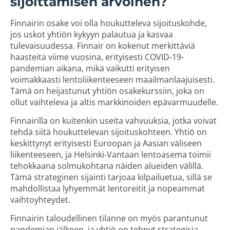
sijoittamisen arvoinen?
Finnairin osake voi olla houkutteleva sijoituskohde,
jos uskot yhtiön kykyyn palautua ja kasvaa
tulevaisuudessa. Finnair on kokenut merkittäviä
haasteita viime vuosina, erityisesti COVID-19-
pandemian aikana, mikä vaikutti erityisen
voimakkaasti lentoliikenteeseen maailmanlaajuisesti.
Tämä on heijastunut yhtiön osakekurssiin, joka on
ollut vaihteleva ja altis markkinoiden epävarmuudelle.
Finnairilla on kuitenkin useita vahvuuksia, jotka voivat
tehdä siitä houkuttelevan sijoituskohteen. Yhtiö on
keskittynyt erityisesti Euroopan ja Aasian väliseen
liikenteeseen, ja Helsinki-Vantaan lentoasema toimii
tehokkaana solmukohtana näiden alueiden välillä.
Tämä strateginen sijainti tarjoaa kilpailuetua, sillä se
mahdollistaa lyhyemmät lentoreitit ja nopeammat
vaihtoyhteydet.
Finnairin taloudellinen tilanne on myös parantunut
pandemian jälkeen, ja yhtiö on tehnyt strategisia