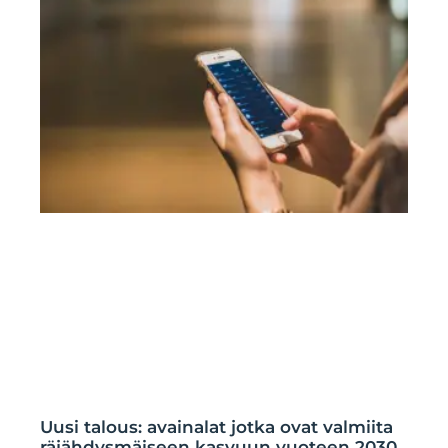
Uusi talous: avainalat jotka ovat valmiita
räjähdysmäiseen kasvuun vuoteen 2030