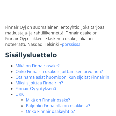
Finnair Oyj on suomalainen lentoyhtiö, joka tarjoaa
matkustaja- ja rahtiliikennettä. Finnair osake on
Finnair Oyj:n liikkeelle laskema osake, joka on
noteerattu Nasdaq Helsinki –
pörssissä
.
Sisällysluettelo
Mikä on Finnair osake?
Onko Finnairin osake sijoittamisen arvoinen?
Ota nämä asiat huomioon, kun sijoitat Finnairiin
Miksi sijoittaa Finnairiin?
Finnair Oy yrityksenä
UKK
Mikä on Finnair osake?
Paljonko Finnairilla on osakkeita?
Onko Finnair osakeyhtiö?